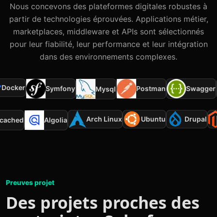
Nous concevons des plateformes digitales robustes à
partir de technologies éprouvées. Applications métier,
marketplaces, middleware et APIs sont sélectionnés
pour leur fiabilité, leur performance et leur intégration
dans des environnements complexes.
ocker
Symfony
Postman
Swagger
Mysql
Arch Linux
Ubuntu
Drupal
mcached
Algolia
Preuves projet
Des projets proches des