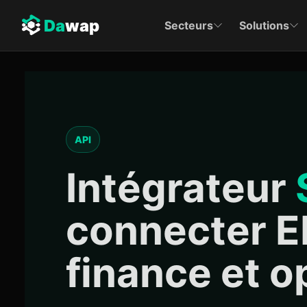
Da
wap
Secteurs
Solutions
API
Intégrateur
connecter E
finance et o