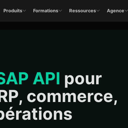
Produits
Formations
Ressources
Agence
SAP API
pour
RP, commerce,
pérations