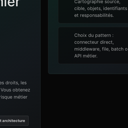
mier
Cartographie source,
cible, objets, identifiants
et responsabilités.
Choix du pattern :
connecteur direct,
middleware, file, batch 
API métier.
es droits, les
e. Vous obtenez
risque métier
et architecture