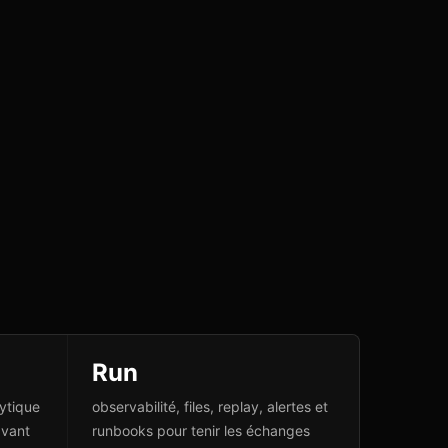
Run
lytique
observabilité, files, replay, alertes et
avant
runbooks pour tenir les échanges