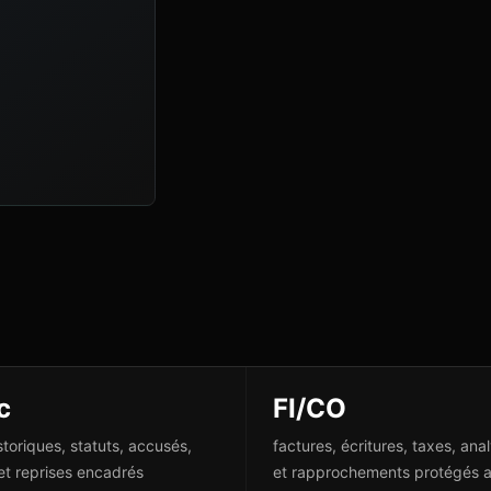
c
FI/CO
istoriques, statuts, accusés,
factures, écritures, taxes, ana
 et reprises encadrés
et rapprochements protégés 