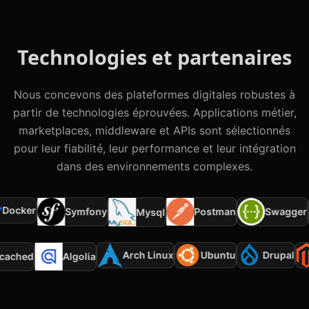
Technologies et partenaires
Nous concevons des plateformes digitales robustes à
partir de technologies éprouvées. Applications métier,
marketplaces, middleware et APIs sont sélectionnés
pour leur fiabilité, leur performance et leur intégration
dans des environnements complexes.
ocker
Symfony
Postman
Swagger
Mysql
Arch Linux
Ubuntu
Drupal
mcached
Algolia