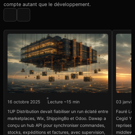
compte autant que le développement.
Intégration API
Intégr
16 octobre 2025
Lecture ~15 min
03 janvie
1UP Distribution : hub API
Fau
1UP Distribution devait fiabiliser un run éclaté entre
Fauré Le 
ShippingBo, Odoo et Wix
mid
marketplaces, Wix, ShippingBo et Odoo. Dawap a
Cegid Y2
et 
Voir le projet
→
conçu un hub API pour synchroniser commandes,
reprises 
Voir
stocks, expéditions et factures, avec supervision,
middlewa