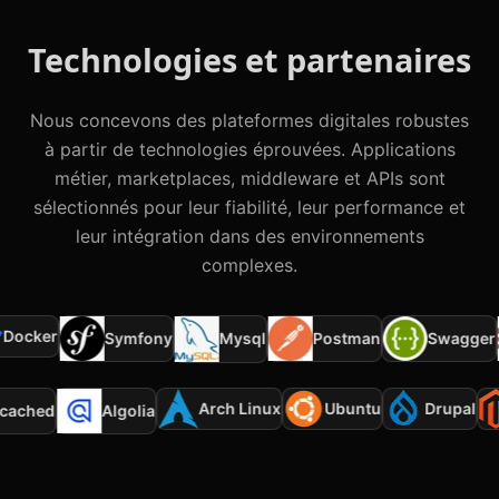
Technologies et partenaires
Nous concevons des plateformes digitales robustes
à partir de technologies éprouvées. Applications
métier, marketplaces, middleware et APIs sont
sélectionnés pour leur fiabilité, leur performance et
leur intégration dans des environnements
complexes.
ocker
Symfony
Postman
Swagger
Mysql
Arch Linux
Ubuntu
Drupal
mcached
Algolia