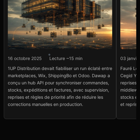
Intégration API
Intégr
16 octobre 2025
Lecture ~15 min
03 janvie
1UP Distribution : hub API
Fau
1UP Distribution devait fiabiliser un run éclaté entre
Fauré Le 
ShippingBo, Odoo et Wix
mid
marketplaces, Wix, ShippingBo et Odoo. Dawap a
Cegid Y2
et 
Voir le projet
→
conçu un hub API pour synchroniser commandes,
reprises 
Voir
stocks, expéditions et factures, avec supervision,
middlewa
reprises et règles de priorité afin de réduire les
stocks et
corrections manuelles en production.
et repris