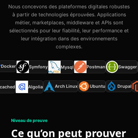
Nous concevons des plateformes digitales robustes
à partir de technologies éprouvées. Applications
métier, marketplaces, middleware et APIs sont
sélectionnés pour leur fiabilité, leur performance et
leur intégration dans des environnements
complexes.
ocker
Symfony
Postman
Swagger
Mysql
Arch Linux
Ubuntu
Drupal
mcached
Algolia
Niveau de preuve
Ce qu’on peut prouver