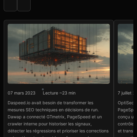
Intégration API
Intégr
07 mars 2023
Lecture ~23 min
7 juillet 
Daspeed.io : monitoring
Opt
Daspeed.io avait besoin de transformer les
OptiSeoW
SEO par API
SEO
mesures SEO techniques en décisions de run.
PageSpee
Voir le projet
→
Voir
Dawap a connecté GTmetrix, PageSpeed et un
conçu une
crawler interne pour historiser les signaux,
contrôles
détecter les régressions et prioriser les corrections
et transf