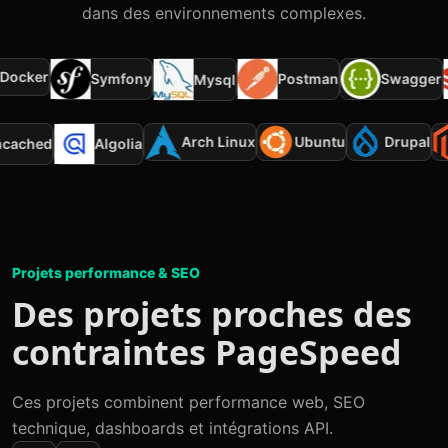
dans des environnements complexes.
ocker
Symfony
Postman
Swagger
Mysql
Arch Linux
Ubuntu
Drupal
emcached
Algolia
Projets performance & SEO
Des projets proches des
contraintes PageSpeed
Ces projets combinent performance web, SEO
technique, dashboards et intégrations API.