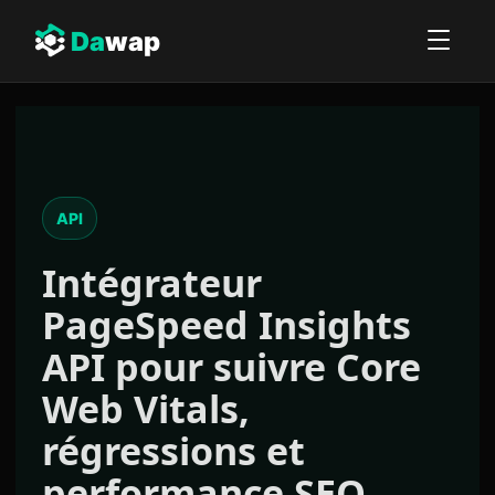
Da
wap
API
Intégrateur
PageSpeed Insights
API
pour suivre Core
Web Vitals,
régressions et
performance SEO