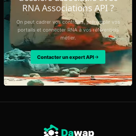
RNA Associations API ?
On peut cadrer vos contrôles, préremplir vos
portails et connecter RNA à vos référentiels
métier.
Contacter un expert API
Da
wap