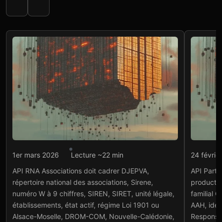
Intégration API
Intégr
1er mars 2026
Lecture ~22 min
24 févrie
API RNA Associations :
API 
API RNA Associations doit cadrer DJEPVA,
API Partic
RNA et SIREN
dro
répertoire national des associations, Sirene,
productio
Lire l'article
→
Lire
numéro W à 9 chiffres, SIREN, SIRET, unité légale,
familial 
établissements, état actif, régime Loi 1901 ou
AAH, iden
Alsace-Moselle, DROM-COM, Nouvelle-Calédonie,
Response