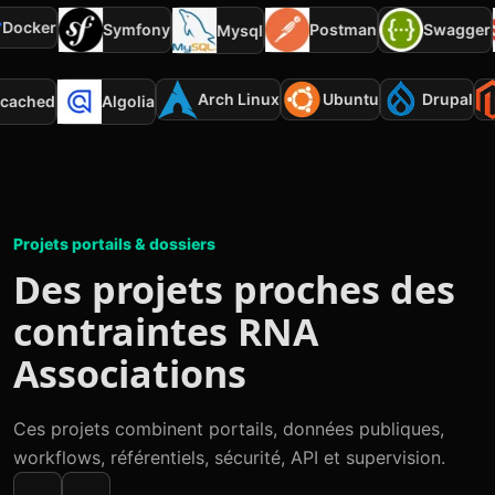
ocker
Symfony
Postman
Swagger
Mysql
Arch Linux
Ubuntu
Drupal
mcached
Algolia
Projets portails & dossiers
Des projets proches des
contraintes RNA
Associations
Ces projets combinent portails, données publiques,
workflows, référentiels, sécurité, API et supervision.