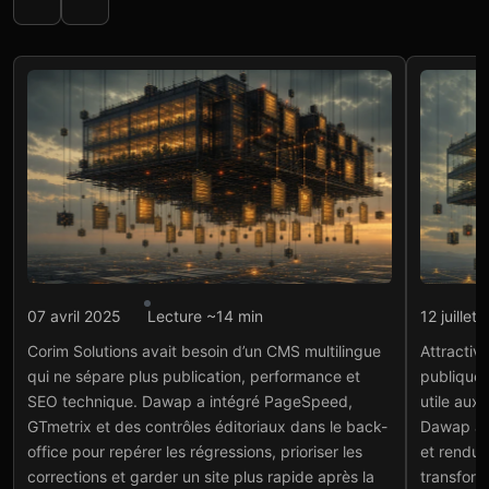
Intégration API
Intégr
07 avril 2025
Lecture ~14 min
12 juillet
Corim Solutions : CMS
Attr
Corim Solutions avait besoin d’un CMS multilingue
Attractiv
multilingue connecté aux
car
qui ne sépare plus publication, performance et
publiques
APIs SEO
ent
SEO technique. Dawap a intégré PageSpeed,
utile aux
Voir le projet
→
Voir
GTmetrix et des contrôles éditoriaux dans le back-
Dawap a n
office pour repérer les régressions, prioriser les
et rendu 
corrections et garder un site plus rapide après la
transform