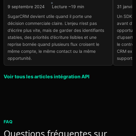
Intégration API
Intégr
9 septembre 2024
Lecture ~19 min
31 janvie
SugarCRM API : intégrer
Sug
SugarCRM devient utile quand il porte une
Un SDK S
le CRM sans casser le
Sym
décision commerciale claire. L’enjeu n’est pas
avant d’e
run métier
pou
d’écrire plus vite, mais de garder des identifiants
opportuni
Lire l'article
→
Lire
stables, des priorités d’écriture lisibles et une
d’upsert, 
reprise bornée quand plusieurs flux croisent le
le contrô
même compte, le même contact ou la même
CRM explo
opportunité.
support é
Voir tous les articles intégration API
FAQ
Questions fréquentes sur