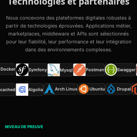
Technologies et partenaires
Nous concevons des plateformes digitales robustes à
partir de technologies éprouvées. Applications métier,
marketplaces, middleware et APIs sont sélectionnés
pour leur fiabilité, leur performance et leur intégration
dans des environnements complexes.
ocker
Symfony
Postman
Swagger
Mysql
Arch Linux
Ubuntu
Drupal
mcached
Algolia
NIVEAU DE PREUVE