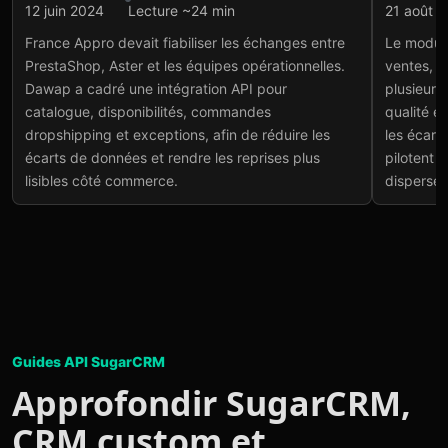
Intégration API
Intégr
12 juin 2024
Lecture ~24 min
21 août 
France Appro :
Cia
France Appro devait fiabiliser les échanges entre
Le modul
intégration PrestaShop
com
PrestaShop, Aster et les équipes opérationnelles.
ventes, c
et Aster
Voir
Dawap a cadré une intégration API pour
plusieurs
Voir le projet
→
catalogue, disponibilités, commandes
qualité e
dropshipping et exceptions, afin de réduire les
les écarts
écarts de données et rendre les reprises plus
pilotent 
lisibles côté commerce.
dispersés
Guides API SugarCRM
Approfondir SugarCRM,
CRM custom et