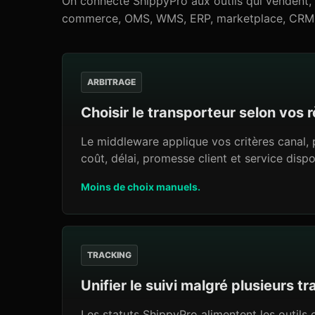
On connecte ShippyPro aux outils qui vendent, p
commerce, OMS, WMS, ERP, marketplace, CRM, 
ARBITRAGE
Choisir le transporteur selon vos r
Le middleware applique vos critères canal, 
coût, délai, promesse client et service dispo
Moins de choix manuels.
TRACKING
Unifier le suivi malgré plusieurs t
Les statuts ShippyPro alimentent les outils 