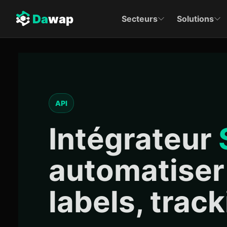
Da
wap
Secteurs
Solutions
API
Intégrateur
automatiser
labels, track