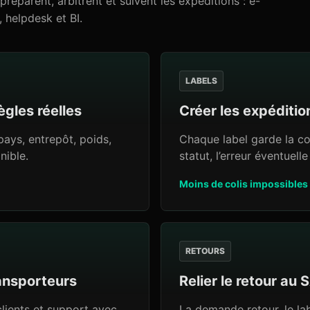
réparent, arbitrent et suivent les expéditions : e-
helpdesk et BI.
LABELS
ègles réelles
Créer les expéditio
pays, entrepôt, poids,
Chaque label garde la co
nible.
statut, l’erreur éventuell
Moins de colis impossibles 
RETOURS
ransporteurs
Relier le retour au 
clients et support avec
La demande retour, le labe