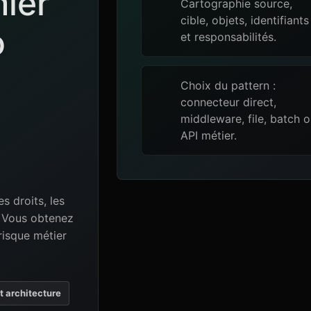
mier
Cartographie source,
cible, objets, identifiants
o
et responsabilités.
Choix du pattern :
connecteur direct,
middleware, file, batch 
API métier.
es droits, les
e. Vous obtenez
risque métier
et architecture