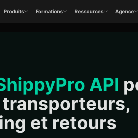
Produits
Formations
Ressources
Agence
ShippyPro API
p
 transporteurs,
ing et retours