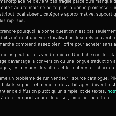
marketplace ne devient pas fragile parce qu'il manque d
mble traduite mais ne porte plus la bonne promesse : u
attribut local absent, catégorie approximative, support q
les reprises.
mprendre pourquoi la bonne question n'est pas seulemen
duits méritent une vraie localisation, lesquels peuvent re
marché comprend assez bien l'offre pour acheter sans a
moins peut parfois vendre mieux. Une fiche courte, stab
tège davantage la conversion qu'une longue traduction 
ges, les mesures, les filtres et les critères de choix du
mme un problème de run vendeur : source catalogue, PIM
 tickets support et mémoire des arbitrages doivent reste
ntier de diffusion plutôt qu'un simple lot de textes,
not
à décider quoi traduire, localiser, simplifier ou différer.