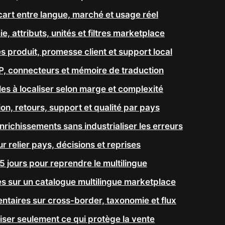
cart entre langue, marché et usage réel
, attributs, unités et filtres marketplace
 produit, promesse client et support local
RP, connecteurs et mémoire de traduction
lles à localiser selon marge et complexité
n, retours, support et qualité par pays
nrichissements sans industrialiser les erreurs
r relier pays, décisions et reprises
15 jours pour reprendre le multilingue
es sur un catalogue multilingue marketplace
taires sur cross-border, taxonomie et flux
liser seulement ce qui protège la vente