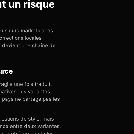
nt un risque
plusieurs marketplaces
corrections locales
on devient une chaîne de
urce
gile une fois traduit.
atives, les variantes
n pays ne partage pas les
uestions de style, mais
ence entre deux variantes,
, le problème n'est plus