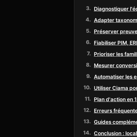
Diagnostiquer l'é
Adapter taxonomie
Préserver preuves
Fiabiliser PIM, E
Prioriser les fami
Mesurer conversio
Automatiser les e
Utiliser Ciama pou
Plan d'action en 
Erreurs fréquent
Guides complémen
Conclusion : loca