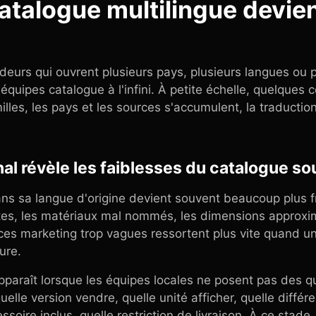
catalogue multilingue devie
deurs qui ouvrent plusieurs pays, plusieurs langues ou 
 équipes catalogue à l'infini. À petite échelle, quelques 
milles, les pays et les sources s'accumulent, la traducti
nal révèle les faiblesses du catalogue so
ns sa langue d'origine devient souvent beaucoup plus fra
ites, les matériaux mal nommés, les dimensions approxim
ces marketing trop vagues ressortent plus vite quand u
ure.
apparaît lorsque les équipes locales ne posent pas des q
elle version vendre, quelle unité afficher, quelle différ
ssoire inclus, quelle restriction de livraison. À ce stade