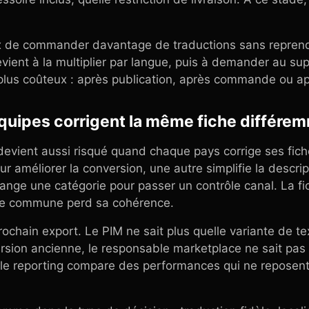
ux de commander davantage de traductions sans reprendr
vient à la multiplier par langue, puis à demander au su
plus coûteux : après publication, après commande ou apr
quipes corrigent la même fiche différe
devient aussi risqué quand chaque pays corrige ses fic
our améliorer la conversion, une autre simplifie la descrip
ange une catégorie pour passer un contrôle canal. La f
rce commune perd sa cohérence.
ochain export. Le PIM ne sait plus quelle variante de te
sion ancienne, le responsable marketplace ne sait pas s
t le reporting compare des performances qui ne reposen