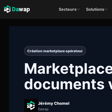
Da
wap
Secteurs
Solutions
Création marketplace opérateur
Marketplace 
documents v
Jérémy Chomel
Dawap