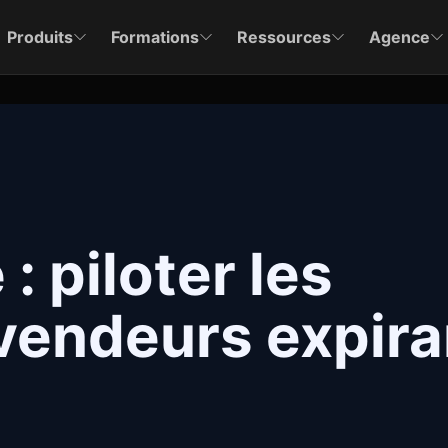
Produits
Formations
Ressources
Agence
: piloter les
endeurs expira