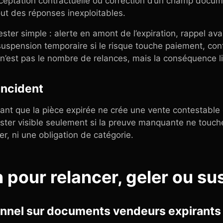
cceptation contractuelle ou correction d’un champ docu
out des réponses inexploitables.
ester simple : alerte en amont de l’expiration, rappel ava
suspension temporaire si le risque touche paiement, co
t n’est pas le nombre de relances, mais la conséquence l
 incident
vant que la pièce expirée ne crée une vente contestable 
 rester visible seulement si la preuve manquante ne touc
ier, ni une obligation de catégorie.
n pour relancer, geler ou s
onnel sur documents vendeurs expirants