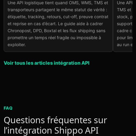
Une API logistique tient quand OMS, WMS, TMS et
Une API l
fiabiliser tracking,
stoc
transporteurs partagent le même statut de vérité :
TMS et tra
retours et marge
tra
étiquette, tracking, retours, cut-off, preuve contrat
stock, pr
Lire l'article
→
Lire
et reprise en cas d’écart. Le guide aide à cadrer
support p
Chronopost, DPD, Boxtal et les flux shipping sans
cadre ce 
promettre un temps réel fragile ou impossible à
pour limit
exploiter.
au run en
Voir tous les articles intégration API
FAQ
Questions fréquentes sur
l’intégration Shippo API