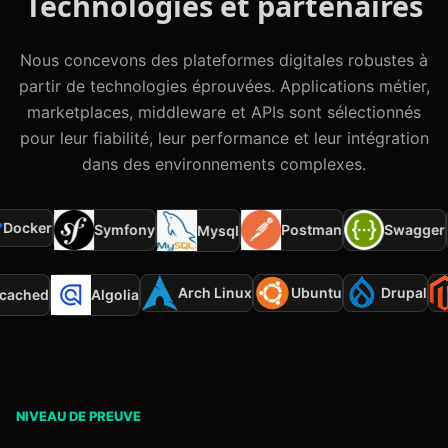
Technologies et partenaires
Nous concevons des plateformes digitales robustes à
partir de technologies éprouvées. Applications métier,
marketplaces, middleware et APIs sont sélectionnés
pour leur fiabilité, leur performance et leur intégration
dans des environnements complexes.
ocker
Symfony
Postman
Swagger
Mysql
Arch Linux
Ubuntu
Drupal
mcached
Algolia
NIVEAU DE PREUVE