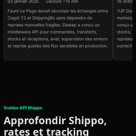
Intégration API
Intégr
03 janvier 2025
Lecture ~15 min
16 octob
Fauré Le Page :
1UP 
Fauré Le Page devait sécuriser les échanges entre
1UP Distri
middleware API Cegid Y2
Shi
Cegid Y2 et ShippingBo sans dépendre de
marketpl
et ShippingBo
Voir
reprises manuelles fragiles. Dawap a conçu un
conçu un
Voir le projet
→
middleware API pour commandes, transferts,
stocks, e
stocks et réceptions, avec supervision des erreurs
reprises e
et reprise guidée des flux sensibles en production.
correctio
Guides API Shippo
Approfondir Shippo,
rates et tracking