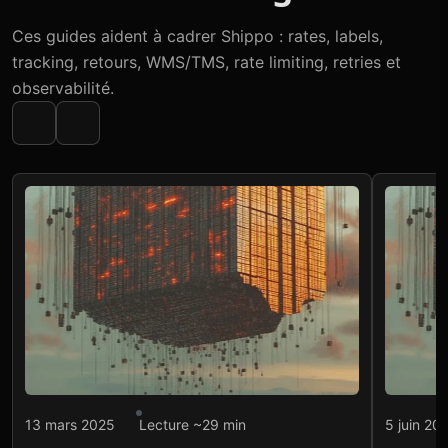
Ces guides aident à cadrer Shippo : rates, labels,
tracking, retours, WMS/TMS, rate limiting, retries et
observabilité.
Intégration API
Intégr
13 mars 2025
Lecture ~29 min
5 juin 20
Promesse transport :
WMS