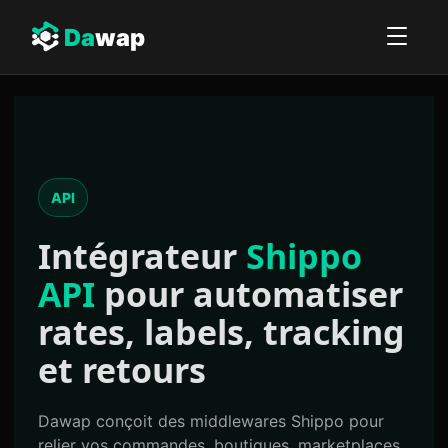
Da
wap
API
Intégrateur
Shippo
API
pour automatiser
rates, labels, tracking
et retours
Dawap conçoit des middlewares Shippo pour
relier vos commandes, boutiques, marketplaces,