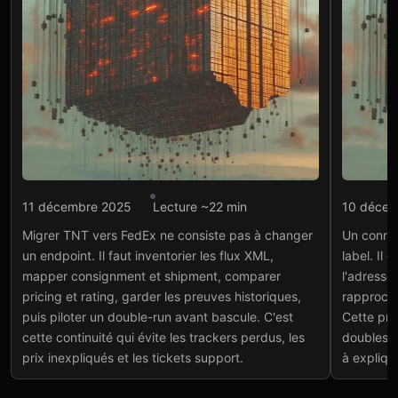
Intégration API
Intégr
11 décembre 2025
Lecture ~22 min
10 décem
API TNT FedEx : migrer
API 
Migrer TNT vers FedEx ne consiste pas à changer
Un connec
XML vers REST
mult
un endpoint. Il faut inventorier les flux XML,
label. Il 
Lire l'article
→
Lire
mapper consignment et shipment, comparer
l'adresse,
pricing et rating, garder les preuves historiques,
rapproche
puis piloter un double-run avant bascule. C'est
Cette pre
cette continuité qui évite les trackers perdus, les
doubles s
prix inexpliqués et les tickets support.
à expliqu