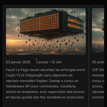
Intégration API
Intégr
03 janvier 2025
Lecture ~15 min
16 octob
Fauré Le Page :
1UP 
Fauré Le Page devait sécuriser les échanges entre
1UP Distri
middleware API Cegid Y2
Shi
Cegid Y2 et ShippingBo sans dépendre de
marketpl
et ShippingBo
Voir
reprises manuelles fragiles. Dawap a conçu un
conçu un
Voir le projet
→
middleware API pour commandes, transferts,
stocks, e
stocks et réceptions, avec supervision des erreurs
reprises e
et reprise guidée des flux sensibles en production.
correctio