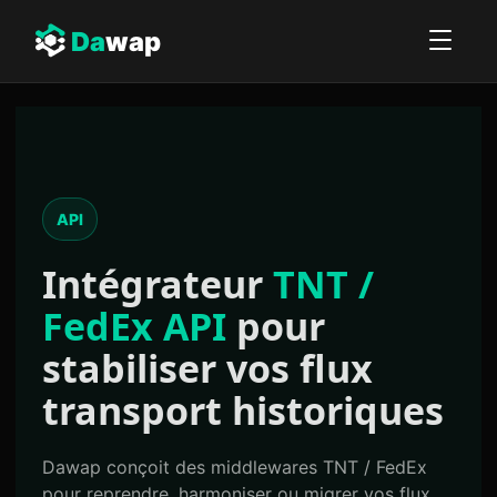
Da
wap
API
Intégrateur
TNT /
FedEx API
pour
stabiliser vos flux
transport historiques
Dawap conçoit des middlewares TNT / FedEx
pour reprendre, harmoniser ou migrer vos flux