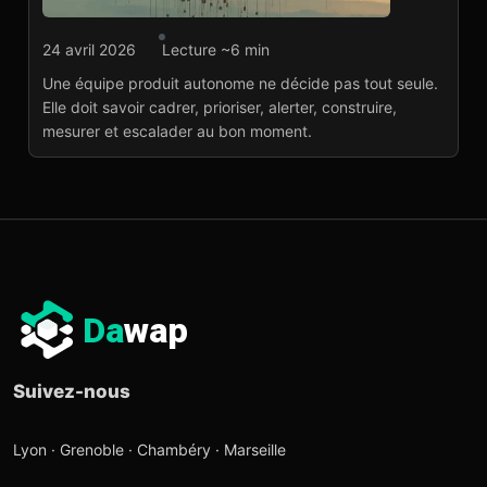
Développement web
24 avril 2026
Lecture ~6 min
Quel niveau
Une équipe produit autonome ne décide pas tout seule.
d’autonomie attendre
Elle doit savoir cadrer, prioriser, alerter, construire,
d’une équipe produit
mesurer et escalader au bon moment.
web sur mesure ?
Lire l'article
→
Da
wap
Suivez-nous
Lyon · Grenoble · Chambéry · Marseille