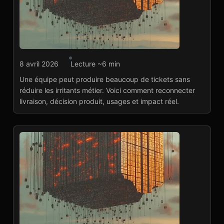
Développement web
8 avril 2026
Lecture ~6 min
Pourquoi certaines
Une équipe peut produire beaucoup de tickets sans
équipes tech livrent
réduire les irritants métier. Voici comment reconnecter
beaucoup mais
livraison, décision produit, usages et impact réel.
résolvent peu de
Lire l'article
→
problèmes ?