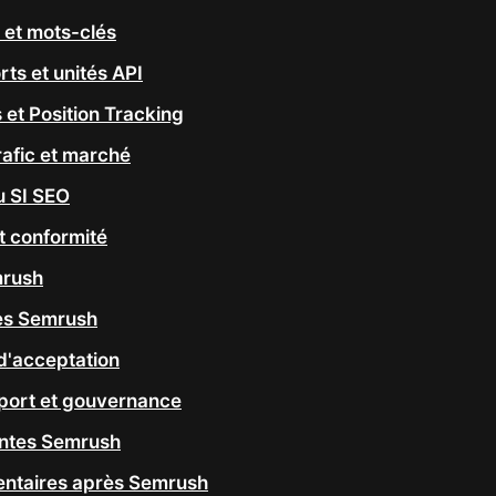
et mots-clés
ts et unités API
s et Position Tracking
rafic et marché
u SI SEO
t conformité
mrush
es Semrush
 d'acceptation
port et gouvernance
entes Semrush
ntaires après Semrush