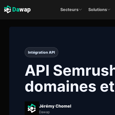
Da
wap
Secteurs
Solutions
Intégration API
API Semrush
domaines et
Jérémy Chomel
Dawap