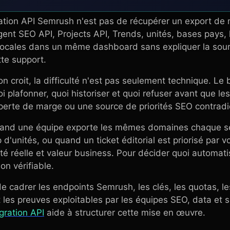
tion API Semrush n'est pas de récupérer un export de m
nt SEO API, Projects API, Trends, unités, bases pays, h
locales dans un même dashboard sans expliquer la source
te support.
n croit, la difficulté n'est pas seulement technique. Le 
oi plafonner, quoi historiser et quoi refuser avant que l
perte de marge ou une source de priorités SEO contradic
 quand une équipe exporte les mêmes domaines chaque 
d'unités, ou quand un ticket éditorial est priorisé par
lité réelle et valeur business. Pour décider quoi automatis
on vérifiable.
e cadrer les endpoints Semrush, les clés, les quotas, le
et les preuves exploitables par les équipes SEO, data et 
ration API
aide à structurer cette mise en œuvre.