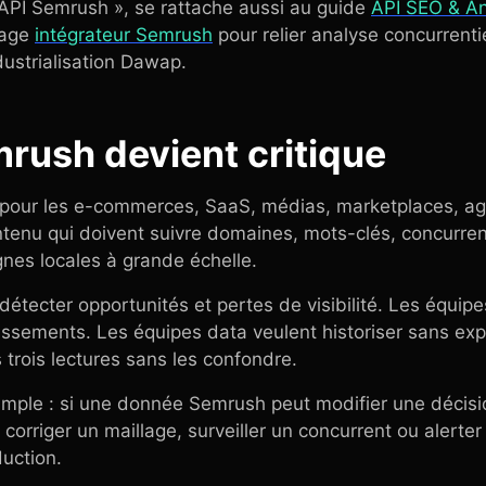
 API Semrush », se rattache aussi au guide
API SEO & An
page
intégrateur Semrush
pour relier analyse concurrenti
dustrialisation Dawap.
rush devient critique
 pour les e-commerces, SaaS, médias, marketplaces, ag
ntenu qui doivent suivre domaines, mots-clés, concurrent
nes locales à grande échelle.
étecter opportunités et pertes de visibilité. Les équip
chissements. Les équipes data veulent historiser sans exp
 trois lectures sans les confondre.
 simple : si une donnée Semrush peut modifier une décis
corriger un maillage, surveiller un concurrent ou alerter u
duction.