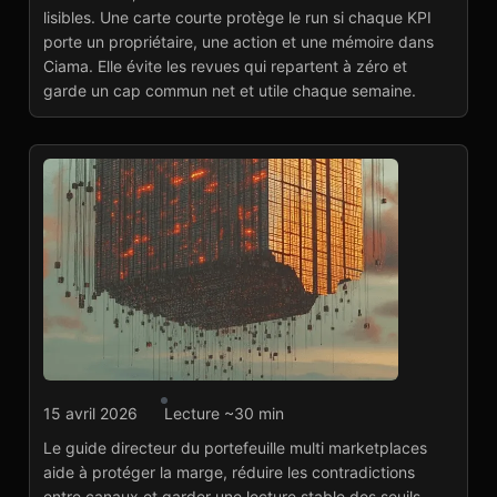
complète pour décider
lisibles. Une carte courte protège le run si chaque KPI
Lire l'article
→
porte un propriétaire, une action et une mémoire dans
Ciama. Elle évite les revues qui repartent à zéro et
garde un cap commun net et utile chaque semaine.
Agence marketplace
15 avril 2026
Lecture ~30 min
Le guide directeur du
Le guide directeur du portefeuille multi marketplaces
portefeuille multi
aide à protéger la marge, réduire les contradictions
marketplaces
entre canaux et garder une lecture stable des seuils.