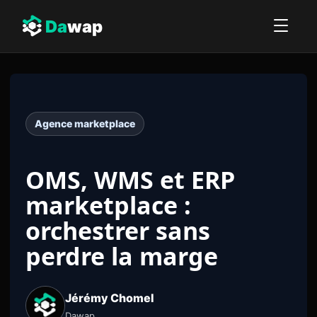
Da
wap
Agence marketplace
OMS, WMS et ERP
marketplace :
orchestrer sans
perdre la marge
Jérémy Chomel
Dawap