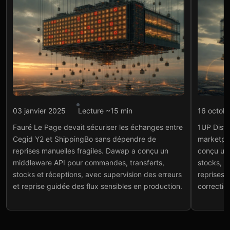
Intégration API
Intégr
03 janvier 2025
Lecture ~15 min
16 octob
Fauré Le Page :
1UP 
Fauré Le Page devait sécuriser les échanges entre
1UP Distri
middleware API Cegid Y2
Shi
Cegid Y2 et ShippingBo sans dépendre de
marketpl
et ShippingBo
Voir
reprises manuelles fragiles. Dawap a conçu un
conçu un
Voir le projet
→
middleware API pour commandes, transferts,
stocks, e
stocks et réceptions, avec supervision des erreurs
reprises e
et reprise guidée des flux sensibles en production.
correctio