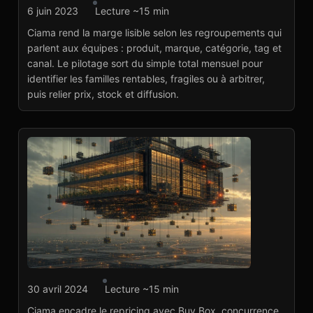
Agence marketplace
6 juin 2023
Lecture ~15 min
Ciama : marge par
Ciama rend la marge lisible selon les regroupements qui
produit, marque et
parlent aux équipes : produit, marque, catégorie, tag et
catégorie
canal. Le pilotage sort du simple total mensuel pour
Voir le projet
→
identifier les familles rentables, fragiles ou à arbitrer,
puis relier prix, stock et diffusion.
Agence marketplace
30 avril 2024
Lecture ~15 min
Ciama : Buy Box et
Ciama encadre le repricing avec Buy Box, concurrence,