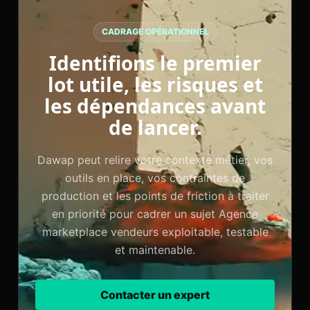
CADRAGE OPÉRATIONNEL
Identifions le premier
lot utile, les risques et
les dépendances avant
de lancer.
Dawap peut relire votre contexte métier, vos
outils en place, vos contraintes de
production et les points de friction à traiter
en priorité pour cadrer un sujet Agence
marketplace vendeurs exploitable, testable
et maintenable.
Contacter un expert